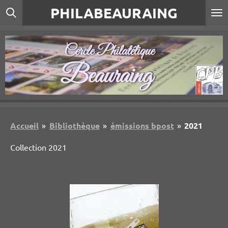
PHILABEAURAING
Passer
au
contenu
principal
Accueil
»
Bibliothèque
»
émissions bpost
»
2021
Collection 2021