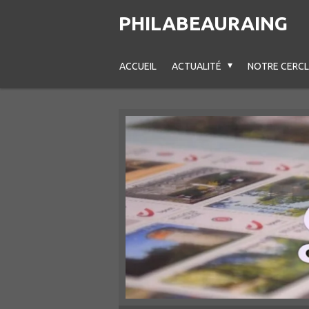
Passer
PHILABEAURAING
au
contenu
ACCUEIL
ACTUALITÉ
NOTRE CERC
principal