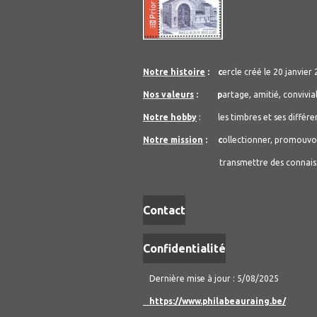
Notre histoire
: c
ercle créé le 20 janvier
Nos valeurs
: p
artage, amitié, convivi
Notre hobby
: les timbres et ses différent
Notre mission
: c
ollectionner, promouvoir
transmettre des connaissances 
Contact
Confidentialité
Dernière mise à jour : 5/08/2025
https://www.philabeauraing.be/